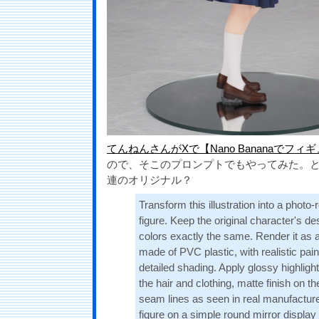
てんねんさんがXで【Nano Bananaでフィ
ので、そこのプロンプトでもやってみた。
連のオリジナル？
Transform this illustration into a photo
figure. Keep the original character's d
colors exactly the same. Render it as a 
made of PVC plastic, with realistic pai
detailed shading. Apply glossy highlig
the hair and clothing, matte finish on th
seam lines as seen in real manufacture
figure on a simple round mirror display