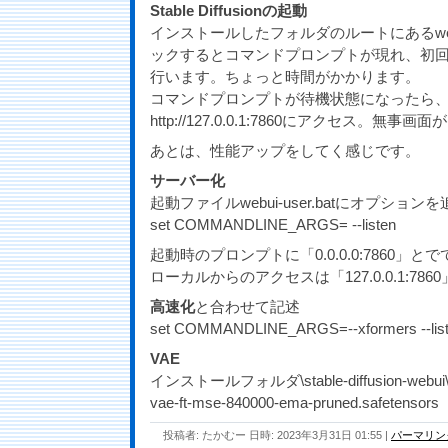
Stable Diffusionの起動
インストールしたフォルダのルートにあるwebui
ックするとコマンドプロンプトが現れ、初
行います。ちょっと時間がかかります。
コマンドプロンプトが待機状態になったら
http://127.0.0.1:7860にアクセス。無
あとは、性能アップをしてく感じです。
サーバー化
起動ファイルwebui-user.batにオプションを
set COMMANDLINE_ARGS= --listen
起動時のプロンプトに「0.0.0.0:7860」と
ローカルからのアクセスは「127.0.0.1:786
高速化
と合わせて記述
set COMMANDLINE_ARGS=--xformers --lis
VAE
インストールフォルダ\stable-diffusion-webui\
vae-ft-mse-840000-ema-pruned.safetensors
投稿者: たかむー 日時: 2023年3月31日 01:55
|
パーマリン