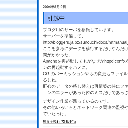
2004年8月 9日
引越中
ブログ用のサーバを移転しています。
サーバーを準備して、
http://bloggers.ja.bz/sunouchi/docs/mtmanual
ここを参考にデータを移行するだけなんだ
間がかかった。
Apacheを再起動してもがなぜかhttpd.con
ンの再起動するハメに。
CGIのパーミッションやらの変更もファイ
るしね。
肝心のデータの移し替えは再構築の時にフ
ョンのエラーがあった位のミスだけであっ
デザイン作業が残っているのです...。
その他いろいろとネットワーク関連の監視
ていたっけ。
続きを読む "引越中" »