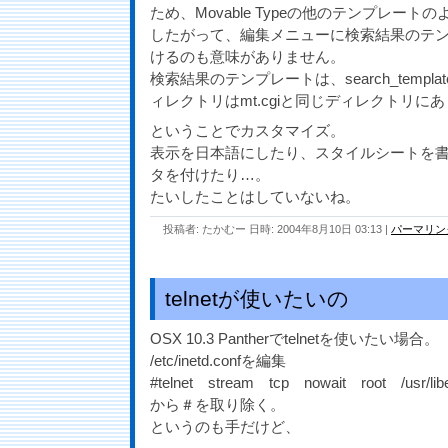
ため、Movable Typeの他のテンプレー
したがって、編集メニューに検索結果のテ
けるのも意味がありません。
検索結果のテンプレートは、search_templates/
ィレクトリはmt.cgiと同じディレクトリに
ということでカスタマイズ。
表示を日本語にしたり、スタイルシートを
タを付けたり…。
たいしたことはしていないね。
投稿者: たかむー 日時: 2004年8月10日 03:13
|
パーマリン
telnetが使いたいの
OSX 10.3 Pantherでtelnetを使いたい場合。
/etc/inetd.confを編集
#telnet stream tcp nowait root /usr/li
から＃を取り除く。
というのも手だけど、