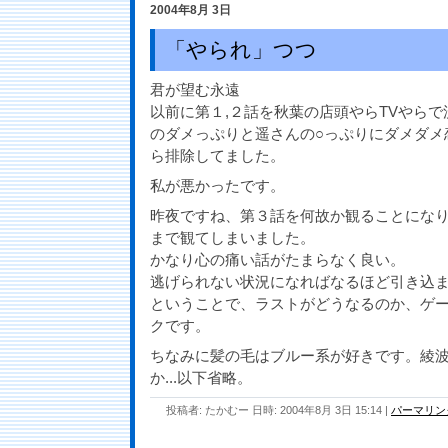
2004年8月 3日
「やられ」つつ
君が望む永遠
以前に第１,２話を秋葉の店頭やらTVやら
のダメっぷりと遥さんの○っぷりにダメダメ
ら排除してました。
私が悪かったです。
昨夜ですね、第３話を何故か観ることにな
まで観てしまいました。
かなり心の痛い話がたまらなく良い。
逃げられない状況になればなるほど引き込
ということで、ラストがどうなるのか、ゲ
クです。
ちなみに髪の毛はブルー系が好きです。綾
か...以下省略。
投稿者: たかむー 日時: 2004年8月 3日 15:14
|
パーマリン