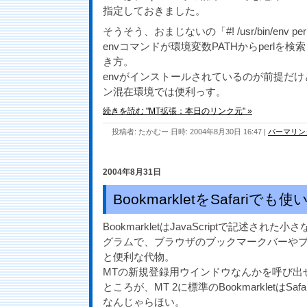
指定しておきました。
そうそう、おまじないの「#! /usr/bin/env p
envコマンドが環境変数PATHからperlを
き方。
envがインストールされているのが前提だ
ン混在環境では便利っす。
続きを読む "MT拡張：本日のリンク元" »
投稿者: たかむー 日時: 2004年8月30日 16:47
|
パーマリン
2004年8月31日
BookmarkletをSafariでも
BookmarkletはJavaScriptで記述さ
グラムで、ブラウザのブックマークバーや
と便利な代物。
MTの新規登録用ウインドウなんかを呼び出
ところが、MT 2に標準のBookmarkletはS
なんじゃらほい。