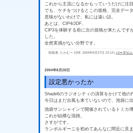
これから主流になるかもっていうだけに注
でも、ケチをつけるとこの規格、完全デー
意味がないわけで、私には遠い話。
あとは、CIP4/JDF。
CIP3を体験する前に次の規格が来たんです
した。
全然実感がない分野です。
投稿者: たかむー 日時: 2004年8月27日 23:14
|
パーマリン
2004年8月28日
設定悪かったか
Shade6のラジオシティの演算をかけて他
今日はまだ台風も来ていないので、池袋に
池袋サンシャインで開催されているトミカ
これが結構な混雑。
さすがです。
ランボルギーニを初めてあんなに間近に見