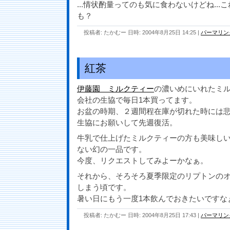
...情状酌量ってのも気に食わないけどね..
も？
投稿者: たかむー 日時: 2004年8月25日 14:25
|
パーマリン
紅茶
伊藤園 ミルクティー
の濃いめにいれたミ
会社の生協で毎日1本買ってます。
お盆の時期、２週間程在庫が切れた時には
生協にお願いして先週復活。
牛乳で仕上げたミルクティーの方も美味し
ない幻の一品です。
今度、リクエストしてみよーかなぁ。
それから、そろそろ夏季限定のリプトンの
しまう頃です。
暑い日にもう一度1本飲んでおきたいですな
投稿者: たかむー 日時: 2004年8月25日 17:43
|
パーマリン