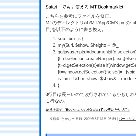
Safari「でも」使える MT Bookmarklet
こちらを参考にファイルを修正。
MTのディレクトリ/lib/MT/App/CMS.pmのsub
目)を以下のように書き換え。
sub _bm_js {
my($uri, $show, $height) = @_;
qq!javascript:d=document;if(d.selection
{t=d.selection.createRange().text;}else i
{t=d.getSelection();}else if(window.getS
{t=window.getSelection();}else{t='';}voi
is_bm=1&bm_show=$show&__mode=view&_ty
}
3行目は長～いので改行されているかもしれ
１行なの。
続きを読む "BookmarkletをSafariでも使いたいの" »
投稿者: たかむー 日時: 2004年8月31日 03:54
|
パーマリン