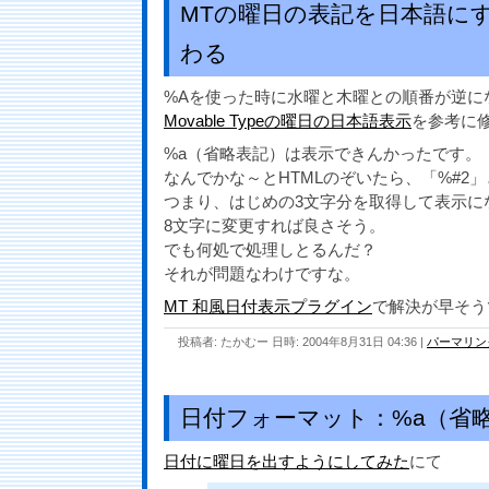
MTの曜日の表記を日本語に
わる
%Aを使った時に水曜と木曜との順番が逆に
Movable Typeの曜日の日本語表示
を参考に
%a（省略表記）は表示できんかったです。
なんでかな～とHTMLのぞいたら、「%#2
つまり、はじめの3文字分を取得して表示に
8文字に変更すれば良さそう。
でも何処で処理しとるんだ？
それが問題なわけですな。
MT 和風日付表示プラグイン
で解決が早そう
投稿者: たかむー 日時: 2004年8月31日 04:36
|
パーマリン
日付フォーマット：%a（省
日付に曜日を出すようにしてみた
にて