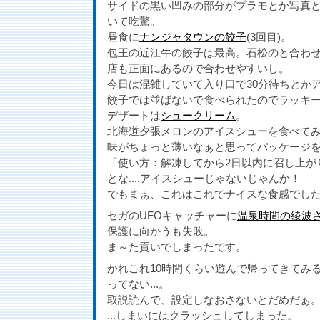
サイドの黒い凹みの部分がプラモとか写真
いて吃驚。
昼食に
ナンジャタウンの餃子
(3回目)。
包王の近江牛の餃子は最高。石松のと合わせ
店も正面にあるので合わせやすいし。
今日は混雑していて入り口で30分待ちとか
餃子では並ばないで食べられたのでラッキ
デザートは
シュークリーム
。
北海道夕張メロンのアイスシューを食べて
味がちょっと薄いなぁと思ってパッケージ
「使い方：解凍してから2日以内に召し上が
とな....アイスシューじゃないじゃんか！
でもまぁ、これはこれでナイスな食感でし
セガのUFOキャッチャーに
温泉時間の綾波
保護に向かうも失敗。
ま～た貢いでしまったです。
かれこれ10時間くらい遊んで帰ってきてみ
ってない...。
取説読んで、設定しなおさないとだめだぁ
...しまいにはクラッシュしてしまった。