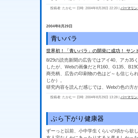
投稿者: たかむー 日時: 2004年8月28日 22:20
|
パーマリン
2004年8月29日
青いバラ
世界初！「青いバラ」の開発に成功！ サン
8/29の読売新聞の広告ではアイ40、アカ3
したが、Webの画像だとR160、G135、B1
商売柄、広告の印刷物の色はど～も信じられ
じか）。
研究内容を読んだ感じでは、Webの色の方
投稿者: たかむー 日時: 2004年8月29日 13:28
|
パーマリン
ぶら下がり健康器
ずーっと以前、小中学生くらいの頃から欲
友人宅なんかにあったりすると羨ましかっ