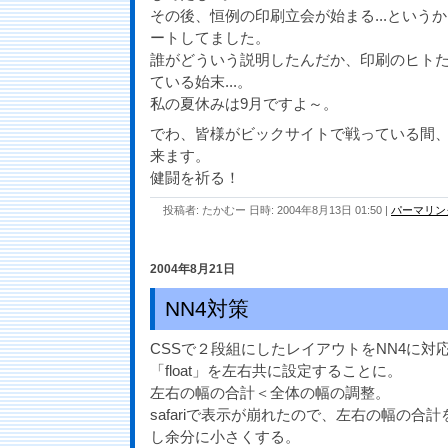
その後、恒例の印刷立会が始まる...という
ートしてました。
誰がどういう説明したんだか、印刷のヒト
ている始末...。
私の夏休みは9月ですよ～。
でわ、皆様がビックサイトで戦っている間
来ます。
健闘を祈る！
投稿者: たかむー 日時: 2004年8月13日 01:50
|
パーマリン
2004年8月21日
NN4対策
CSSで２段組にしたレイアウトをNN4に対
「float」を左右共に設定することに。
左右の幅の合計＜全体の幅の調整。
safariで表示が崩れたので、左右の幅の合
し余分に小さくする。