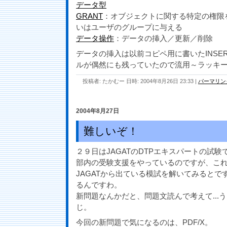
データ型
GRANT
：オブジェクトに関する特定の権限を
いはユーザのグループに与える
データ操作
：データの挿入／更新／削除
データの挿入は以前コピペ用に書いたINSE
ルが偶然にも残っていたので流用～ラッキ
投稿者: たかむー 日時: 2004年8月26日 23:33
|
パーマリン
2004年8月27日
難しいぞ！
２９日はJAGATのDTPエキスパートの試験
部内の受験支援をやっているのですが、こ
JAGATから出ている模試を解いてみるとで
るんですわ。
新問題なんかだと、問題文読んで考えて...
じ。
今回の新問題で気になるのは、PDF/X。