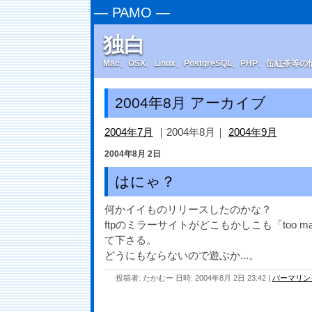
—
PAMO
—
独白
Mac、OSX、Linux、PostgreSQL、PHP、缶紅茶
2004年8月 アーカイブ
2004年7月
｜2004年8月｜
2004年9月
2004年8月 2日
はにゃ？
何かイイものリリースしたのかな？
ftpのミラーサイトがどこもかしこも「too many 
て下さる。
どうにもならないので遊ぶか...。
投稿者: たかむー 日時: 2004年8月 2日 23:42
|
パーマリン