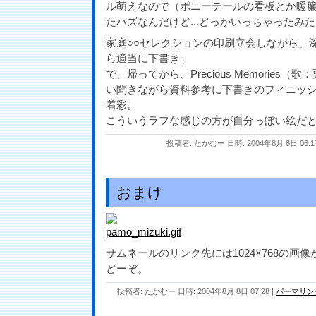
ル萌えなので（ポニーテールの看板とか暖
たハズなんだけど...どっかいっちゃったみ
家庭○○セレクションの印刷立会しながら、
ら適当に下書き。
で、帰ってから、Precious Memories（
い聞きながら資料参考に下書きのフィニッシュ～
着彩。
こういうラフな感じの方が自分っぽい絵だ
投稿者: たかむー 日時: 2004年8月 8日 06:1
おまけ
サムネールのリンク先には1024×768の画
どーぞ。
投稿者: たかむー 日時: 2004年8月 8日 07:28
|
パーマリン