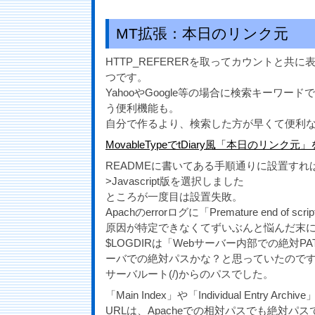
MT拡張：本日のリンク元
HTTP_REFERERを取ってカウントと共
つです。
YahooやGoogle等の場合に検索キーワー
う便利機能も。
自分で作るより、検索した方が早くて便利
MovableTypeでtDiary風「本日のリンク元
READMEに書いてある手順通りに設置す
>Javascript版を選択しました
ところが一度目は設置失敗。
Apachのerrorログに「Premature end of s
原因が特定できなくてずいぶんと悩んだ末
$LOGDIRは「Webサーバー内部での絶対PA
ーバでの絶対パスかな？と思っていたので
サーバルート(/)からのパスでした。
「Main Index」や「Individual Entry Archiv
URLは、Apacheでの相対パスでも絶対パ