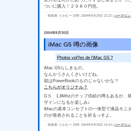
ついに購入！２９８０円也。
投稿者: たかむー 日時: 2004年8月29日 22:22
|
パーマリン
2004年8月30日
iMac G5 噂の画像
Photos vol?es de l'iMac G5 ?
iMac G5らしきもの。
なんかうさんくさいけどね。
箱はPowerBookのものじゃないかな？
こちらがオリジナル？
G５ 1.8Mhzのチップ供給の噂もあるが
ザインになるか楽しみ♪
iMacの基本コンセプトの一体型で液晶モニ
のが発表されることを祈るっすよ。
投稿者: たかむー 日時: 2004年8月30日 14:10
|
パーマリン