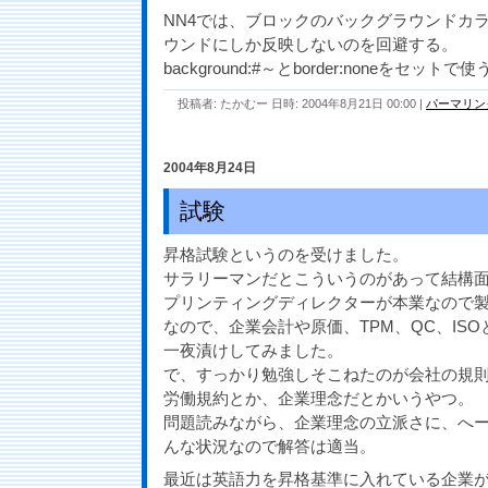
NN4では、ブロックのバックグラウンドカ
ウンドにしか反映しないのを回避する。
background:#～とborder:noneをセットで使
投稿者: たかむー 日時: 2004年8月21日 00:00
|
パーマリン
2004年8月24日
試験
昇格試験というのを受けました。
サラリーマンだとこういうのがあって結構
プリンティングディレクターが本業なので
なので、企業会計や原価、TPM、QC、IS
一夜漬けしてみました。
で、すっかり勉強しそこねたのが会社の規
労働規約とか、企業理念だとかいうやつ。
問題読みながら、企業理念の立派さに、へー！
んな状況なので解答は適当。
最近は英語力を昇格基準に入れている企業