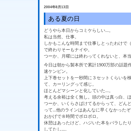
2004年8月13日
ある夏の日
どうやら本日からコミケらしい...。
私は当然、仕事。
しかもこんな時間まで仕事しとったわけで
で終わりそーもナイや。
つーか、月曜には終わってくれないと、本
今日は朝から製本所で累計1900万部の話題
速ケンピン。
上下巻セットを一秒間に３セットくらいを
て、カーリングって感じ。
ほとんどマシーンと化していた...。
考える余裕は全く無し。頭の中は真っ白、
つーか、いくらさばけてるからって、どん
って...他のラインはあんなに早くなかった
おかげで８時間でボロボロ。
休憩はあったけど、ハジいた本をバラした
してたし...。