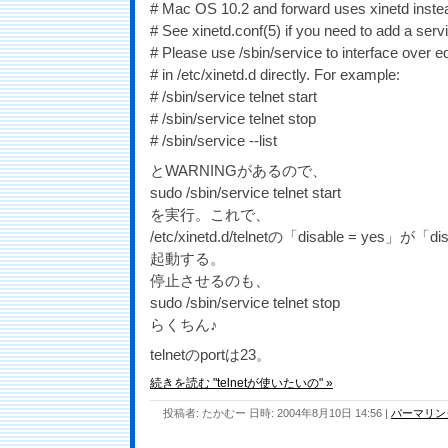
# Mac OS 10.2 and forward uses xinetd instead 
# See xinetd.conf(5) if you need to add a servi
# Please use /sbin/service to interface over ed
# in /etc/xinetd.d directly. For example:
# /sbin/service telnet start
# /sbin/service telnet stop
# /sbin/service --list
とWARNINGがあるので、
sudo /sbin/service telnet start
を実行。これで、
/etc/xinetd.d/telnetの「disable = yes」が「
起動する。
停止させるのも、
sudo /sbin/service telnet stop
らくちん♪
telnetのportは23。
続きを読む "telnetが使いたいの" »
投稿者: たかむー 日時: 2004年8月10日 14:56
|
パーマリン