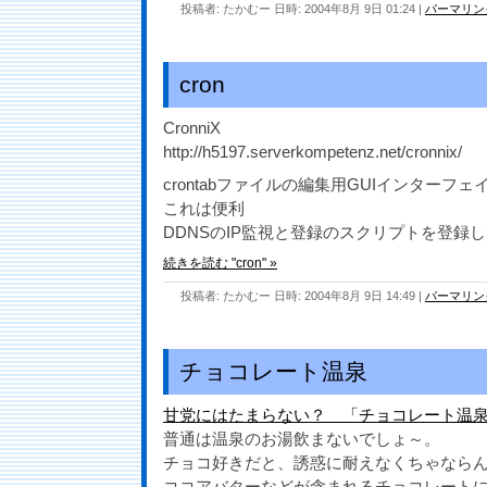
投稿者: たかむー 日時: 2004年8月 9日 01:24
|
パーマリン
cron
CronniX
http://h5197.serverkompetenz.net/cronnix/
crontabファイルの編集用GUIインターフェ
これは便利
DDNSのIP監視と登録のスクリプトを登録
続きを読む "cron" »
投稿者: たかむー 日時: 2004年8月 9日 14:49
|
パーマリン
チョコレート温泉
甘党にはたまらない？ 「チョコレート温
普通は温泉のお湯飲まないでしょ～。
チョコ好きだと、誘惑に耐えなくちゃなら
ココアバターなどが含まれるチョコレート