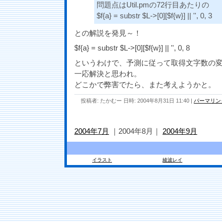
問題点はUtil.pmの72行目あたりの
$f{a} = substr $L->[0][$f{w}] || '', 0, 3
との解説を発見～！
$f{a} = substr $L->[0][$f{w}] || '', 0, 8
というわけで、予測に従って取得文字数の
一応解決と思われ。
どこかで弊害でたら、また考えようかと。
投稿者: たかむー 日時: 2004年8月31日 11:40
|
パーマリン
2004年7月
｜2004年8月｜
2004年9月
イラスト
綾波レイ