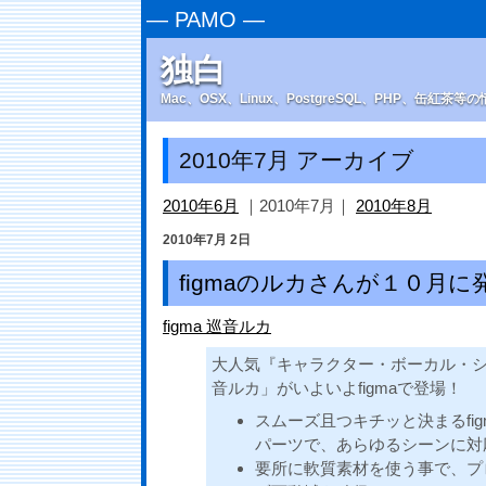
—
PAMO
—
独白
Mac、OSX、Linux、PostgreSQL、PHP、缶紅茶
2010年7月 アーカイブ
2010年6月
｜2010年7月｜
2010年8月
2010年7月 2日
figmaのルカさんが１０月
figma 巡音ルカ
大人気『キャラクター・ボーカル・
音ルカ」がいよいよfigmaで登場！
スムーズ且つキチッと決まるfi
パーツで、あらゆるシーンに対
要所に軟質素材を使う事で、プ