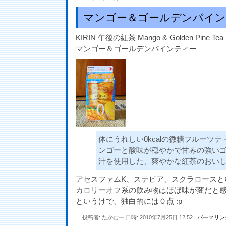
マンゴー＆ゴールデンパイン
KIRIN 午後の紅茶 Mango & Golden Pine Tea
マンゴー＆ゴールデンパインティー
体にうれしい0kcalの微糖フルーツ
ンゴーと酸味が穏やかで甘みの強い
汁を使用した、爽やかな紅茶のおい
アセスファムK、ステビア、スクラロースと
カロリーオフ系の飲み物はほぼ味が変だと
というけで、独白的には０点 :p
投稿者: たかむー 日時: 2010年7月25日 12:52
|
パーマリン