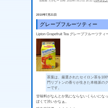
投稿者: たかむー 日時: 2010年7月17日 16:32
|
パーマリン
2010年7月21日
グレープフルーツティー
Lipton Grapefruit Tea グレープフルーツティ
茶葉は、厳選されたセイロン茶を10
門リプトンの香りが生きた本格派の
ーです。
甘味料がなんとか気にならないくらいにな
ぽくて渋いかなぁ。