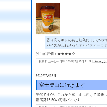
香り高くキレのある紅茶にミルクの
パイスが合わさったテャイティーラ
独白的評価：★★★★☆
投稿者: たかむー 日時: 2010年7月15日 21:29
|
パーマリン
2010年7月17日
富士登山に行きます
突然ですが、これから富士山に向けて出発し
新宿発16:50の高速バスです。