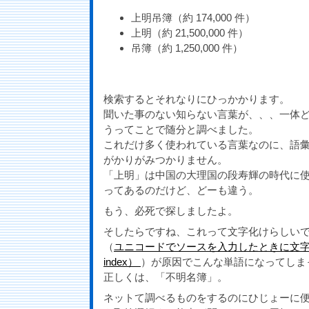
上明吊簿（約 174,000 件）
上明（約 21,500,000 件）
吊簿（約 1,250,000 件）
検索するとそれなりにひっかかります。
聞いた事のない知らない言葉が、、、一体
うってことで随分と調べました。
これだけ多く使われている言葉なのに、語
がかりがみつかりません。
「上明」は中国の大理国の段寿輝の時代に使
ってあるのだけど、どーも違う。
もう、必死で探しましたよ。
そしたらですね、これって文字化けらしい
（
ユニコードでソースを入力したときに文
index）
）が原因でこんな単語になってしま
正しくは、「不明名簿」。
ネットて調べるものをするのにひじょーに