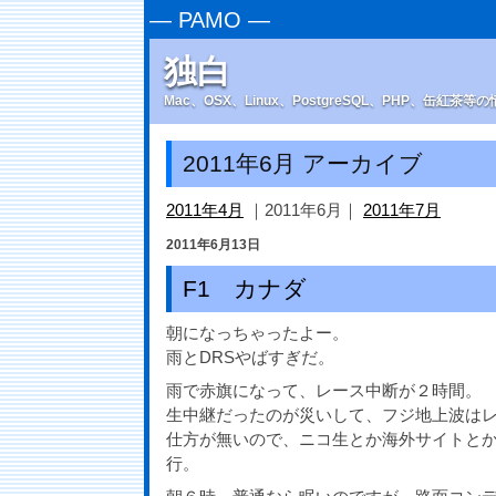
—
PAMO
—
独白
Mac、OSX、Linux、PostgreSQL、PHP、缶紅茶
2011年6月 アーカイブ
2011年4月
｜2011年6月｜
2011年7月
2011年6月13日
F1 カナダ
朝になっちゃったよー。
雨とDRSやばすぎだ。
雨で赤旗になって、レース中断が２時間。
生中継だったのが災いして、フジ地上波はレ
仕方が無いので、ニコ生とか海外サイトとか
行。