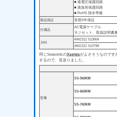
■ 過電圧保護回路
■ 過負荷保護回路
■ RoHS 指令準拠
長期3年保証
製品保証
AC電源ケーブル
付属品
ネジセット、取扱説明書
4942322 510804
JAN
4942322 510798
同じSeasonicの
Xseries
がよさそうなのです
するので、見送りました。
SS-560KM
SS-660KM
型番
SS-760KM