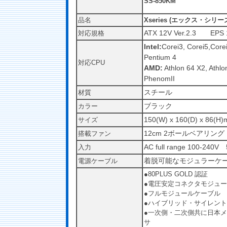
SS-850KM
品名
Xseries (エックス・シリ
ATX 12V Ver.2.3 EPS 1
対応規格
Intel:
Corei3, Corei5,Core
Pentium 4
対応CPU
AMD:
Athlon 64 X2, Athlo
PhenomII
スチール
材質
ブラック
カラー
150(W) x 160(D) x 86(H
サイズ
12cm 2ボールベアリング
搭載ファン
AC full range 100-240
入力
着脱可能なモジュラーケ
電源ケーブル
●80PLUS GOLD 認証
●電圧安定コネクタモジュ
●フルモジュールケーブル
●ハイブリッド・サイレン
●一次側・二次側共に日本メ
サ