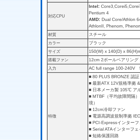
Intel:
Core3,Corei5,Corei
Pentium 4
対応CPU
AMD:
Dual Core/Athlon 64
AthlonII, Phenom, Pheno
スチール
材質
ブラック
カラー
150(W) x 140(D) x 86(H
サイズ
12cm 2ボールベアリング x
搭載ファン
AC full range 100-240
入力
■ 80 PLUS BRONZE 認証
■ 最新ATX 12V規格準拠 
■ 日本メーカ製 105℃ 
■ MTBF（平均故障間隔）1
境）
■ 12cm冷却ファン
■ 電源高調波規制準拠 IEC 6
特徴
■ PCI-Expressインタ
■ Serial ATAインター
■ 短絡保護回路