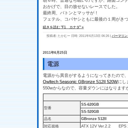
朝６時、普通なら眠いのですが、路面コンデ
おかげで、目の放せないレースでした。
最終周、バトンとマッサが！
フェテル、コバヤシともに最後の１周がきつか
続きを読む "F1 カナダ" »
投稿者: たかむー 日時: 2011年6月13日 06:26
|
パーマリン
2011年6月25日
電源
電源から異音がするようになってきたので
Owltech Seasonic GBronze S12II 520W
にし
550wからなので、容量ダウンにはなりま
SS-620GB
型番
SS-520GB
品名
GBronze S12II
ATX 12V Ver.2.2 EPS 1
対応規格