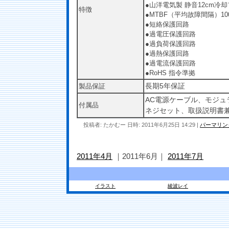
●山洋電気製 静音12cm冷
特徴
●MTBF（平均故障間隔）100
●短絡保護回路
●過電圧保護回路
●過負荷保護回路
●過熱保護回路
●過電流保護回路
●RoHS 指令準拠
長期5年保証
製品保証
AC電源ケーブル、モジュ
付属品
ネジセット、取扱説明書
投稿者: たかむー 日時: 2011年6月25日 14:29
|
パーマリン
2011年4月
｜2011年6月｜
2011年7月
イラスト
綾波レイ