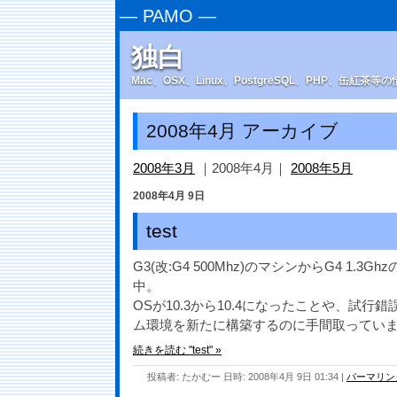
—
PAMO
—
独白
Mac、OSX、Linux、PostgreSQL、PHP、缶紅茶
2008年4月 アーカイブ
2008年3月
｜2008年4月｜
2008年5月
2008年4月 9日
test
G3(改:G4 500Mhz)のマシンからG4 1.
中。
OSが10.3から10.4になったことや、試
ム環境を新たに構築するのに手間取ってい
続きを読む "test" »
投稿者: たかむー 日時: 2008年4月 9日 01:34
|
パーマリン