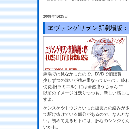
2008年4月25日
ヱヴァンゲリヲン新劇場版：
劇場では見なかったので、DVDで初鑑賞。
少しずつの違いが積み重なっていって、終わ
使徒.旧ラミエル）には全然違うじゃん ^^
以前のイメージは残りつつも、新しい感じ
すよ。
ケンスケやトウジといった級友との絡みが
で駆け抜けている部分があるので、なんと
い。初めて見るヒトには、肝心のシンジく
いかも。