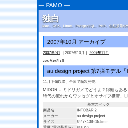
—
PAMO
—
独白
Mac、OSX、Linux、PostgreSQL、PHP、缶紅茶
2007年10月 アーカイブ
2007年9月
｜2007年10月｜
2007年11月
2007年10月 1日
au design project 第7弾モデル
11月下旬以降、全国で順次発売。
MIDORI…ミドリガメでどうよ？錦鯉もあ
時代の流れからワンセグとオサイフ携帯、LI
基本スペック
商品名
INFOBAR 2
メーカー
au design project
サイズ
約47×138×15.5mm
重量 (電池装着時)
約104g