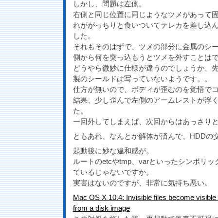
しかし、問題は左側。
右側と同じ位置に同じようなツメがあって
れががっちりと食いついてテレカを差し込
した。
それもそのはずで、ツメの部分に金属のシ
側から何を突っ込もうとツメを外すことは
どうやら微妙に仕様が違うのでしょうか、
製のシールドは写っていないようです。。
仕方が無いので、ボディが歪むのを覚悟で
結果、少し歪んで左側のアームレストが浮
た。
一回外してしまえば、次回からはあっさり
ともあれ、なんとか解体が済んで、HDDの
起動後に妙な違和感が。
ルートのetcやtmp、varといったシンボ
ているじゃないですか。
実害はないのですが、非常に気持ち悪い。
Mac OS X 10.4: Invisible files become visible a
from a disk image