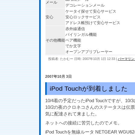
メール
デコレーションメール
ケータイ探せて安心サービス
安心
安心ロックサービス
アドレス帳預けて安心サービス
赤外線通信
バイリンガル機能
その他機能
ペア機能
でか文字
オープンアプリプレーヤー
投稿者: たかむー 日時: 2007年10月 1日 12:33
|
パーマリン
2007年10月 3日
iPod Touchが到着しました
10/4着の予定だったiPod Touchですが、10
10/2の夜のクロネコさんのステータスは伝
気に配達されて来ました。
ネットへの接続に苦労したのでメモ。
iPod Touchを無線ルータ NETGEAR WG