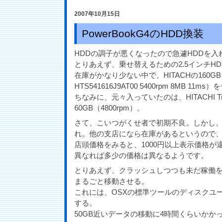
2007年10月15日
PowerBookG4のHDD換装
HDDの調子が悪くなったので急遽HDDを
とりあえず、乗せ替えるための2.5インチH
在庫がかなり少ない中で、HITACHの160GB（H
HTS541616J9AT00 5400rpm 8MB 11m
ちなみに、元々入っていたのは、HITACHI Trav
60GB（4800rpm）。
さて、こいつがくせ者で初期不良。しかし
れ。他の支店になら在庫があるというので
店頭価格をみると、1000円以上表示価格が
異なれば多少の価格は異なるようです。
とりあえず、クラッシュしつつも未だ稼働を
まるごと移動させる。
これには、OSXの標準ツールのディスクユ
する。
50GB近いデータの移動に4時間くらいかか