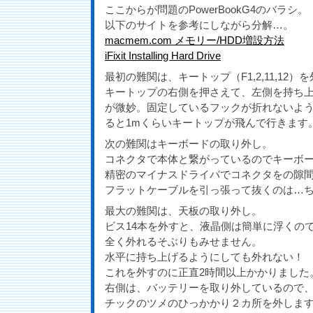
ここからが問題のPowerBookG4のバラシ。
以下のサイトを参考にしながら分解…。
macmem.com メモリー/HDD増設方法
iFixit Installing Hard Drive
最初の難関は、キートップ（F1,2,11,12）
キートップの右側を押さえて、左側を持ち
が微妙。固定しているフックが折れないよ
ると1mくらいキートップが飛んで行きます
次の難関はキーボードの取り外し。
コネクタで本体と繋がっているのでキーボ
精密のマイナスドライバでコネクタをの隙
フラットケーブルを引っ張って抜くのは…
最大の難関は、天板の取り外し。
ビス14本を外すと、液晶側は簡単に浮くの
全く外れるそぶりもみせません。
水平に持ち上げるようにしても外れない！
これを外すのに正直2時間以上かかりました
右側は、バッテリーを取り外しているので
チックのツメのひっかかり２カ所を外しま