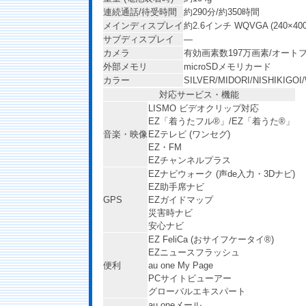
連続通話/待受時間
約290分/約350時間
メインディスプレイ
約2.6インチ WQVGA (240×4
サブディスプレイ
―
カメラ
有効画素数197万画素/オート
外部メモリ
microSDメモリカード
カラー
SILVER/MIDORI/NISHIKIGO
対応サービス・機能
LISMO ビデオクリップ対応
EZ「着うたフル®」/EZ「着うた®」
音楽・映像
EZテレビ (ワンセグ)
EZ・FM
EZチャンネルプラス
EZナビウォーク (声de入力・3Dナビ)
EZ助手席ナビ
GPS
EZガイドマップ
災害時ナビ
安心ナビ
EZ FeliCa (おサイフケータイ®)
EZニュースフラッシュ
便利
au one My Page
PCサイトビューアー
グローバルエキスパート
au oneメール