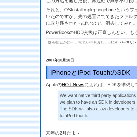
この対処を施した後、再起動で無事不可視
それと、OSInstall.mpkg.hogehoge
いたのですが、先の処置にでてきたファル
に取り残されたっぽいので、消去してみた
PowerBookのHDD交換は正直しんどい、
投稿者: たかむー 日時: 2007年10月15日 01:14
|
パーマリン
2007年10月18日
iPhoneとiPod TouchのSDK
Appleの
HOT News
によれば、SDKを準備し
We want native third party applications
we plan to have an SDK in developers’
The SDK will also allow developers to 
for iPod touch.
来年の2月だよ～。