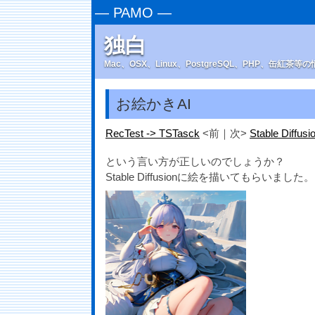
—
PAMO
—
独白
Mac、OSX、Linux、PostgreSQL、PHP、缶紅茶
お絵かきAI
RecTest -> TSTasck
<前｜次>
Stable Dif
という言い方が正しいのでしょうか？
Stable Diffusionに絵を描いてもらいました。