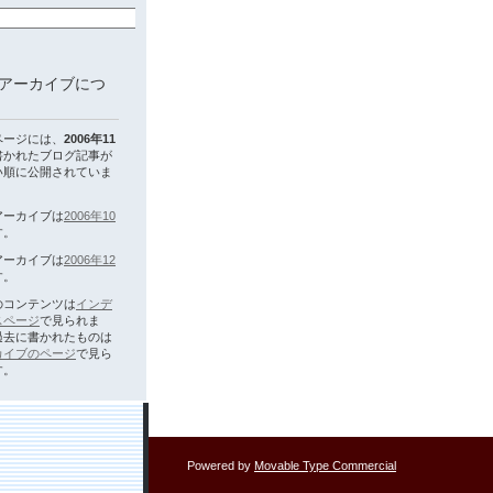
アーカイブにつ
ページには、
2006年11
書かれたブログ記事が
い順に公開されていま
アーカイブは
2006年10
す。
アーカイブは
2006年12
す。
のコンテンツは
インデ
スページ
で見られま
過去に書かれたものは
カイブのページ
で見ら
す。
Powered by
Movable Type Commercial